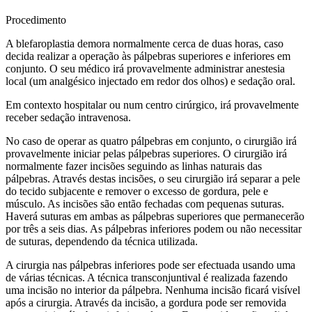
Procedimento
A blefaroplastia demora normalmente cerca de duas horas, caso
decida realizar a operação às pálpebras superiores e inferiores em
conjunto. O seu médico irá provavelmente administrar anestesia
local (um analgésico injectado em redor dos olhos) e sedação oral.
Em contexto hospitalar ou num centro cirúrgico, irá provavelmente
receber sedação intravenosa.
No caso de operar as quatro pálpebras em conjunto, o cirurgião irá
provavelmente iniciar pelas pálpebras superiores. O cirurgião irá
normalmente fazer incisões seguindo as linhas naturais das
pálpebras. Através destas incisões, o seu cirurgião irá separar a pele
do tecido subjacente e remover o excesso de gordura, pele e
músculo. As incisões são então fechadas com pequenas suturas.
Haverá suturas em ambas as pálpebras superiores que permanecerão
por três a seis dias. As pálpebras inferiores podem ou não necessitar
de suturas, dependendo da técnica utilizada.
A cirurgia nas pálpebras inferiores pode ser efectuada usando uma
de várias técnicas. A técnica transconjuntival é realizada fazendo
uma incisão no interior da pálpebra. Nenhuma incisão ficará visível
após a cirurgia. Através da incisão, a gordura pode ser removida