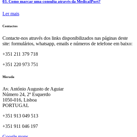
03. Como marcar uma consulta através da MedicalPort?
Ler mais
Contactos
Contacte-nos através dos links disponibilizados nas páginas deste
site: formulários, whatsapp, emails e números de telefone em baixo:
+351 211 379 718
+351 220 973 751
Morada
Av. António Augusto de Aguiar
Número 24, 2º Esquerdo
1050-016, Lisboa
PORTUGAL
+351 913 049 513
+351 911 046 197
Google maps