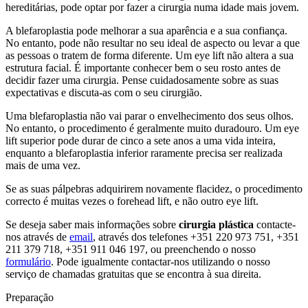
hereditárias, pode optar por fazer a cirurgia numa idade mais jovem.
A blefaroplastia pode melhorar a sua aparência e a sua confiança.
No entanto, pode não resultar no seu ideal de aspecto ou levar a que
as pessoas o tratem de forma diferente. Um eye lift não altera a sua
estrutura facial. É importante conhecer bem o seu rosto antes de
decidir fazer uma cirurgia. Pense cuidadosamente sobre as suas
expectativas e discuta-as com o seu cirurgião.
Uma blefaroplastia não vai parar o envelhecimento dos seus olhos.
No entanto, o procedimento é geralmente muito duradouro. Um eye
lift superior pode durar de cinco a sete anos a uma vida inteira,
enquanto a blefaroplastia inferior raramente precisa ser realizada
mais de uma vez.
Se as suas pálpebras adquirirem novamente flacidez, o procedimento
correcto é muitas vezes o forehead lift, e não outro eye lift.
Se deseja saber mais informações sobre
cirurgia plástica
contacte-
nos através de
email
, através dos telefones +351 220 973 751, +351
211 379 718, +351 911 046 197, ou preenchendo o nosso
formulário
. Pode igualmente contactar-nos utilizando o nosso
serviço de chamadas gratuitas que se encontra à sua direita.
Preparação