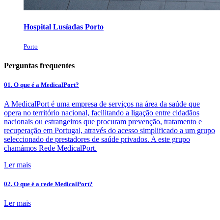
Hospital Lusíadas Porto
Porto
Perguntas frequentes
01. O que é a MedicalPort?
A MedicalPort é uma empresa de serviços na área da saúde que
opera no território nacional, facilitando a ligação entre cidadãos
nacionais ou estrangeiros que procuram prevenção, tratamento e
recuperação em Portugal, através do acesso simplificado a um grupo
seleccionado de prestadores de saúde privados. A este grupo
chamámos Rede MedicalPort.
Ler mais
02. O que é a rede MedicalPort?
Ler mais